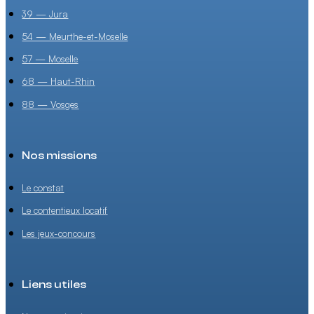
39 — Jura
54 — Meurthe-et-Moselle
57 — Moselle
68 — Haut-Rhin
88 — Vosges
Nos missions
Le constat
Le contentieux locatif
Les jeux-concours
Liens utiles