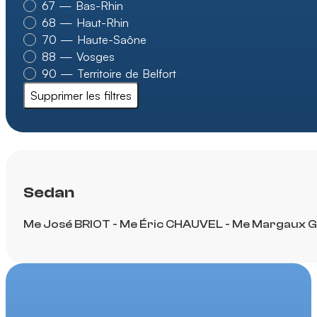
67 — Bas-Rhin
68 — Haut-Rhin
70 — Haute-Saône
88 — Vosges
90 — Territoire de Belfort
Supprimer les filtres
Sedan
Me José BRIOT - Me Éric CHAUVEL - Me Margaux