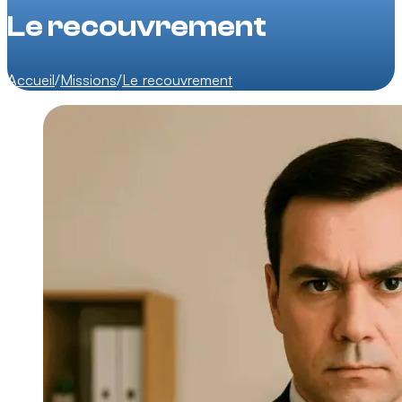
Le recouvrement
Accueil
/
Missions
/
Le recouvrement